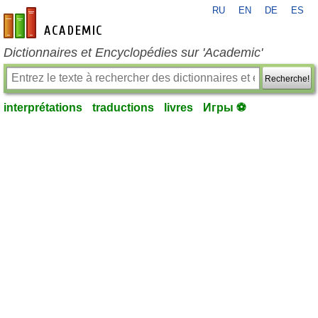
RU
EN
DE
ES
fr-academic.com
Dictionnaires et Encyclopédies sur 'Academic'
Recherche!
interprétations
traductions
livres
Игры ⚽